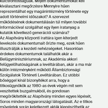
kulcsfontosságúak. Milyen dokumentumokat kell
kiválasztani megőrzésre Mennyire hűen
reprezentálhat egy magánintézmény története egy
adott történelmi időszakot? A szervezet
működésének dokumentálásán túl milyen további
információval szolgálhat egy ilyen iratanyag a
kutatók következő generációi számára?
Az Alapítvány központi irattára igen kiterjedt
levelezés dokumentumait őrizte meg, ezek hűen
illusztrálják a kezdeti nehézségeket. Hasonlóan
érdekes dokumentumok találhatók akár a
Belügyminisztériumnak, az Akadémia akkori
felügyelőhatóságának a levéltárában, akár a ma már
külön intézményként működő Állambiztonsági
Szolgálatok Történeti Levéltárában. Ez utóbbi
bőséggel kínál bizonyítékot arra, hogy a
titkosügynökök az 1980-as évek végén mit sem
veszítettek buzgalmukból, és gondosan
megörökítették az Alapítvány minden egyes lépését,
Soros minden magyarországi látogatását. Az e titkos
műveletek során keletkezett akták kiegészíthetik az