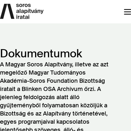
Skip
to
s
main
content
Dokumentumok
A Magyar Soros Alapítvány, illetve az azt
megelőző Magyar Tudományos
Akadémia-Soros Foundation Bizottság
iratait a Blinken OSA Archivum őrzi. A
jelenleg feldolgozás alatt álló
gyűjteményből folyamatosan közöljük a
Bizottság és az Alapítvány történetével,
egyes programjaival kapcsolatos
jelentősebb szöveges, álló- és