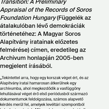
Transition: A Preliminary
Appraisal of the Records of Soros
Foundation Hungary
(Függelék az
átalakulóban lévő demokráciák
történetéhez: A Magyar Soros
Alapítvány iratainak előzetes
felmérése) címen, eredetileg az
Archivum honlapján 2005-ben
megjelent írásából.
„
Tekintettel arra, hogy egy korszak véget ért, és az
Alapítvány iratai hamarosan átkerülnek egy
archívumba, ahol megkezdődik a vasfüggöny
lehullásával véget érő első periódusból származó
dokumentumok feldolgozása, számos alapvető
kérdés merül fel, amelyek levéltári szempontból