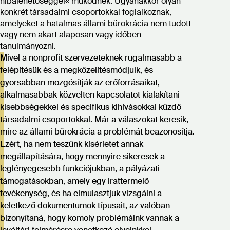
hibalehetőséggel« működnek. Ugyanakkor olyan
konkrét társadalmi csoportokkal foglalkoznak,
amelyeket a hatalmas állami bürokrácia nem tudott
vagy nem akart alaposan vagy időben
tanulmányozni.
Mivel a nonprofit szervezeteknek rugalmasabb a
felépítésük és a megközelítésmódjuik, és
gyorsabban mozgósítják az erőforrásaikat,
alkalmasabbak közvelten kapcsolatot kialakítani
kisebbségekkel és specifikus kihívásokkal küzdő
társadalmi csoportokkal. Már a válaszokat keresik,
mire az állami bürokrácia a problémát beazonosítja.
Ezért, ha nem teszünk kísérletet annak
megállapítására, hogy mennyire sikeresek a
leglényegesebb funkciójukban, a pályázati
támogatásokban, amely egy irattermelő
tevékenység, és ha elmulasztjuk vizsgálni a
keletkező dokumentumok típusait, az valóban
bizonyítaná, hogy komoly problémáink vannak a