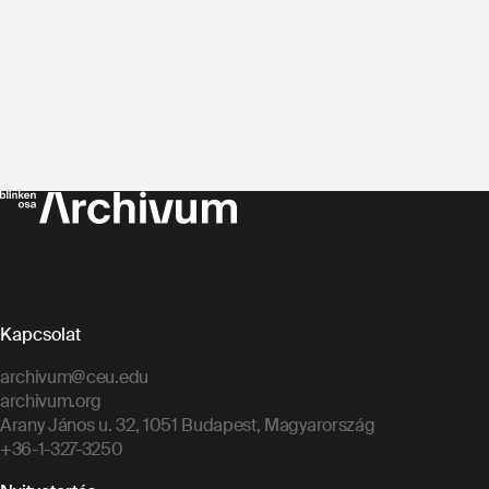
Kapcsolat
archivum@ceu.edu
archivum.org
Arany János u. 32, 1051 Budapest, Magyarország
+36-1-327-3250