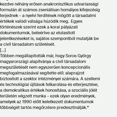
kezdve néhány erősen anakronisztikus udvariassági
formulán át számos zseniálisan homályos kifejezésig
terjednek – a nyelvi ferdítések mögött a társadalmi
értékek valódi válsága húzódik meg. Egyes
történészek szerint ezek a korai pályázati
dokumentumok, beleértve az elutasított
jelentkezéseket is, sajátos szempontból mutatják be
a civil társadalom születését.
[...]
Többen megállapították már, hogy Soros György
magyarországi alapítványa a civil társadalom
megszületését nem egyszerűen koncepcionális
megfogalmazásával segítette elő: alaprajzot
biztosított a szektor intézményei számára. A szellemi
és technológiai újítások felkarolása és elterjesztése,
a demokratikus értékek honosítása, a szociális jólét
területén végzett munka – ezek olyan eredmények,
amelyek az 1990 előtt keletkezett dokumentumok
többségét tartós megőrzésre predesztinálják.
”