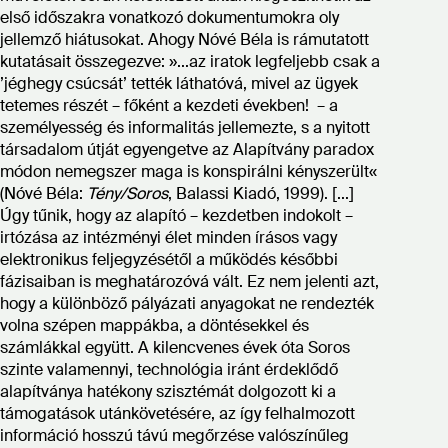
első időszakra vonatkozó dokumentumokra oly
jellemző hiátusokat. Ahogy Nóvé Béla is rámutatott
kutatásait összegezve: »...az iratok legfeljebb csak a
’jéghegy csúcsát’ tették láthatóvá, mivel az ügyek
tetemes részét – főként a kezdeti években! – a
személyesség és informalitás jellemezte, s a nyitott
társadalom útját egyengetve az Alapítvány paradox
módon nemegszer maga is konspirálni kényszerült«
(Nóvé Béla:
Tény/Soros
, Balassi Kiadó, 1999). [...]
Úgy tűnik, hogy az alapító – kezdetben indokolt –
irtózása az intézményi élet minden írásos vagy
elektronikus feljegyzésétől a működés későbbi
fázisaiban is meghatározóvá vált. Ez nem jelenti azt,
hogy a különböző pályázati anyagokat ne rendezték
volna szépen mappákba, a döntésekkel és
számlákkal együtt. A kilencvenes évek óta Soros
szinte valamennyi, technológia iránt érdeklődő
alapítványa hatékony szisztémát dolgozott ki a
támogatások utánkövetésére, az így felhalmozott
információ hosszú távú megőrzése valószínűleg