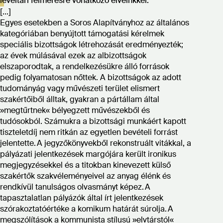
levéltári felmérésre vonatkozó elveinkkel.
[...]
Egyes esetekben a Soros Alapítványhoz az általános
kategóriában benyújtott támogatási kérelmek
speciális bizottságok létrehozását eredményezték;
az évek múlásával ezek az albizottságok
elszaporodtak, a rendelkezésükre álló források
pedig folyamatosan nőttek. A bizottságok az adott
tudományág vagy művészeti terület elismert
szakértőiből álltak, gyakran a pártállam által
»megtűrtnek« bélyegzett művészekből és
tudósokból. Számukra a bizottsági munkáért kapott
tiszteletdíj nem ritkán az egyetlen bevételi forrást
jelentette. A jegyzőkönyvekből rekonstruált vitákkal, a
pályázati jelentkezések margójára került ironikus
megjegyzésekkel és a titokban kinevezett külső
szakértők szakvéleményeivel az anyag élénk és
rendkívül tanulságos olvasmányt képez. A
tapasztalatlan pályázók által írt jelentkezések
szórakoztatóértéke a komikum határát súrolja. A
megszólítások a kommunista stílusú »elvtárstól«