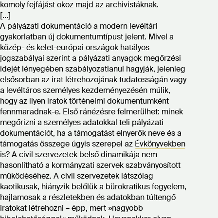
komoly fejfájást okoz majd az archivistáknak.
[...]
A pályázati dokumentáció a modern levéltári
gyakorlatban új dokumentumtípust jelent. Mivel a
közép- és kelet-európai országok hatályos
jogszabályai szerint a pályázati anyagok megőrzési
idejét lényegében szabályozatlanul hagyják, jelenleg
elsősorban az irat létrehozojának tudatosságán vagy
a levéltáros személyes kezdeményezésén múlik,
hogy az ilyen iratok történelmi dokumentumként
fennmaradnak-e. Első ránézésre felmerülhet: minek
megőrizni a személyes adatokkal teli pályázati
dokumentációt, ha a támogatást elnyerők neve és a
támogatás összege úgyis szerepel az
Évkönyvekben
is? A civil szervezetek belső dinamikája nem
hasonlítható a kormányzati szervek szabványosított
működéséhez. A civil szervezetek látszólag
kaotikusak, hiányzik belőlük a bürokratikus fegyelem,
hajlamosak a részletekben és adatokban túltengő
iratokat létrehozni – épp, mert »nagyobb