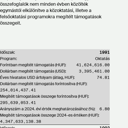
összefoglalók nem minden évben közölték
egymástól elkülönítve a közoktatási, illetve a
felsőoktatási programokra megítélt támogatások
összegeit.
Időszak:
1991
Program:
Oktatás
Forintban megítélt támogatás (HUF):
41,624,616.00
Dollárban megítélt támogatás (USD):
3,395,461.00
Éves hivatalos USD árfolyam (átlag, HUF):
74.81
Dollárban megítélt támogatás forintosítva (HUF):
254,014,437.41
Megítélt támogatások összege forintosítva (HUF):
295,639,053.41
Arányszám a 2024. évi érték meghatározásához (%):
6.80
Megítélt támogatások összege 2024-es értéken (HUF):
4,347,633,138.38