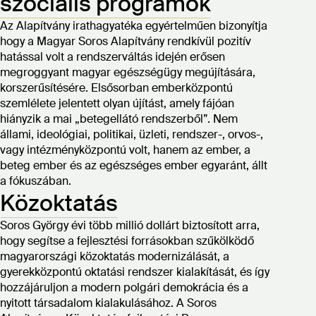
szociális programok
Az Alapítvány irathagyatéka egyértelműen bizonyítja
hogy a Magyar Soros Alapítvány rendkívül pozitív
hatással volt a rendszerváltás idején erősen
megroggyant magyar egészségügy megújítására,
korszerűsítésére. Elsősorban emberközpontú
szemlélete jelentett olyan újítást, amely fájóan
hiányzik a mai „betegellátó rendszerből”. Nem
állami, ideológiai, politikai, üzleti, rendszer-, orvos-,
vagy intézményközpontú volt, hanem az ember, a
beteg ember és az egészséges ember egyaránt, állt
a fókuszában.
Közoktatás
Soros György évi több millió dollárt biztosított arra,
hogy segítse a fejlesztési forrásokban szűkölködő
magyarországi közoktatás modernizálását, a
gyerekközpontú oktatási rendszer kialakítását, és így
hozzájáruljon a modern polgári demokrácia és a
nyitott társadalom kialakulásához. A Soros