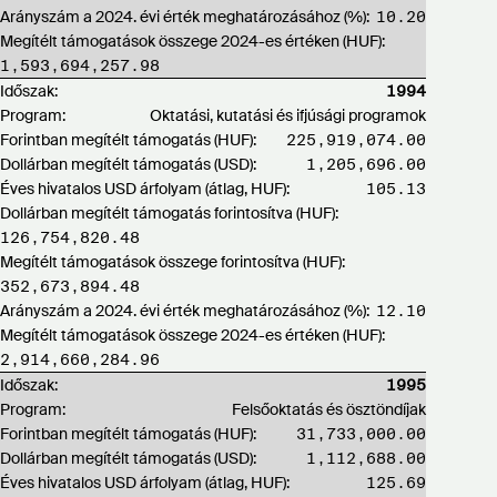
Arányszám a 2024. évi érték meghatározásához (%):
10.20
Megítélt támogatások összege 2024-es értéken (HUF):
1,593,694,257.98
Időszak:
1994
Program:
Oktatási, kutatási és ifjúsági programok
Forintban megítélt támogatás (HUF):
225,919,074.00
Dollárban megítélt támogatás (USD):
1,205,696.00
Éves hivatalos USD árfolyam (átlag, HUF):
105.13
Dollárban megítélt támogatás forintosítva (HUF):
126,754,820.48
Megítélt támogatások összege forintosítva (HUF):
352,673,894.48
Arányszám a 2024. évi érték meghatározásához (%):
12.10
Megítélt támogatások összege 2024-es értéken (HUF):
2,914,660,284.96
Időszak:
1995
Program:
Felsőoktatás és ösztöndíjak
Forintban megítélt támogatás (HUF):
31,733,000.00
Dollárban megítélt támogatás (USD):
1,112,688.00
Éves hivatalos USD árfolyam (átlag, HUF):
125.69