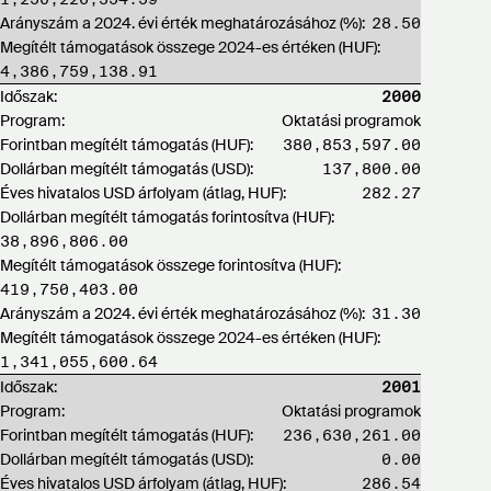
Arányszám a 2024. évi érték meghatározásához (%):
28.50
Megítélt támogatások összege 2024-es értéken (HUF):
4,386,759,138.91
Időszak:
2000
Program:
Oktatási programok
Forintban megítélt támogatás (HUF):
380,853,597.00
Dollárban megítélt támogatás (USD):
137,800.00
Éves hivatalos USD árfolyam (átlag, HUF):
282.27
Dollárban megítélt támogatás forintosítva (HUF):
38,896,806.00
Megítélt támogatások összege forintosítva (HUF):
419,750,403.00
Arányszám a 2024. évi érték meghatározásához (%):
31.30
Megítélt támogatások összege 2024-es értéken (HUF):
1,341,055,600.64
Időszak:
2001
Program:
Oktatási programok
Forintban megítélt támogatás (HUF):
236,630,261.00
Dollárban megítélt támogatás (USD):
0.00
Éves hivatalos USD árfolyam (átlag, HUF):
286.54