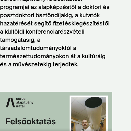
programjai az alapképzéstől a doktori és
posztdoktori ösztöndíjakig, a kutatók
hazatérését segítő fizetéskiegészítéstől
a külföldi konferenciarészvételi
támogatásig, a
társadalomtudományoktól a
természettudományokon át a kultúráig
és a művészetekig terjedtek.
Video
file