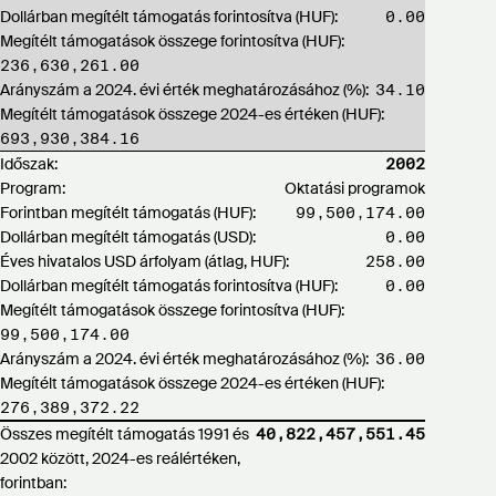
Dollárban megítélt támogatás forintosítva (HUF):
0.00
Megítélt támogatások összege forintosítva (HUF):
236,630,261.00
Arányszám a 2024. évi érték meghatározásához (%):
34.10
Megítélt támogatások összege 2024-es értéken (HUF):
693,930,384.16
Időszak:
2002
Program:
Oktatási programok
Forintban megítélt támogatás (HUF):
99,500,174.00
Dollárban megítélt támogatás (USD):
0.00
Éves hivatalos USD árfolyam (átlag, HUF):
258.00
Dollárban megítélt támogatás forintosítva (HUF):
0.00
Megítélt támogatások összege forintosítva (HUF):
99,500,174.00
Arányszám a 2024. évi érték meghatározásához (%):
36.00
Megítélt támogatások összege 2024-es értéken (HUF):
276,389,372.22
Összes megítélt támogatás 1991 és
40,822,457,551.45
2002 között, 2024-es reálértéken,
forintban: