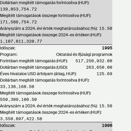
Dollárban megítélt támogatás forintosítva (HUF):
139,853,754.72
Megítélt támogatások összege forintosítva (HUF):
171,586,754.72
Arányszám a 2024. évi érték meghatározásához (%):
15.50
Megítélt támogatások összege 2024-es értéken (HUF):
1,107,011,320.77
Időszak:
1995
Program:
Oktatási és ifjúsági programok
Forintban megítélt támogatás (HUF):
517,250,932.00
Dollárban megítélt támogatás (USD):
263,650.00
Éves hivatalos USD árfolyam (átlag, HUF):
125.69
Dollárban megítélt támogatás forintosítva (HUF):
33,138,168.50
Megítélt támogatások összege forintosítva (HUF):
550,389,100.50
Arányszám a 2024. évi érték meghatározásához (%):
15.50
Megítélt támogatások összege 2024-es értéken (HUF):
3,550,897,422.58
Időszak:
1996