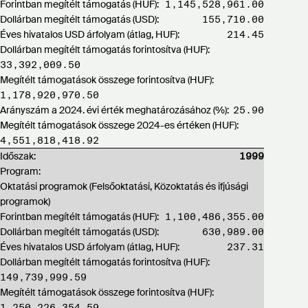
Forintban megítélt támogatás (HUF):
1,145,528,961.00
Dollárban megítélt támogatás (USD):
155,710.00
Éves hivatalos USD árfolyam (átlag, HUF):
214.45
Dollárban megítélt támogatás forintosítva (HUF):
33,392,009.50
Megítélt támogatások összege forintosítva (HUF):
1,178,920,970.50
Arányszám a 2024. évi érték meghatározásához (%):
25.90
Megítélt támogatások összege 2024-es értéken (HUF):
4,551,818,418.92
Időszak:
1999
Program:
Oktatási programok (Felsőoktatási, Közoktatás és ifjúsági
programok)
Forintban megítélt támogatás (HUF):
1,100,486,355.00
Dollárban megítélt támogatás (USD):
630,989.00
Éves hivatalos USD árfolyam (átlag, HUF):
237.31
Dollárban megítélt támogatás forintosítva (HUF):
149,739,999.59
Megítélt támogatások összege forintosítva (HUF):
1,250,226,354.59