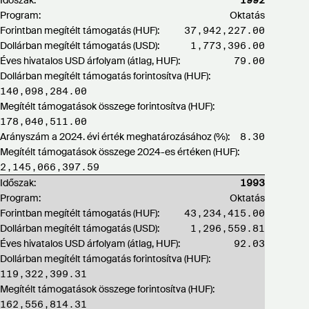
Időszak:
1992
Program:
Oktatás
Forintban megítélt támogatás (HUF):
37,942,227.00
Dollárban megítélt támogatás (USD):
1,773,396.00
Éves hivatalos USD árfolyam (átlag, HUF):
79.00
Dollárban megítélt támogatás forintosítva (HUF):
140,098,284.00
Megítélt támogatások összege forintosítva (HUF):
178,040,511.00
Arányszám a 2024. évi érték meghatározásához (%):
8.30
Megítélt támogatások összege 2024-es értéken (HUF):
2,145,066,397.59
Időszak:
1993
Program:
Oktatás
Forintban megítélt támogatás (HUF):
43,234,415.00
Dollárban megítélt támogatás (USD):
1,296,559.81
Éves hivatalos USD árfolyam (átlag, HUF):
92.03
Dollárban megítélt támogatás forintosítva (HUF):
119,322,399.31
Megítélt támogatások összege forintosítva (HUF):
162,556,814.31