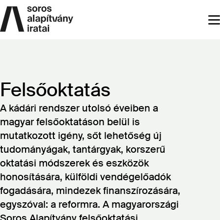
Skip
to
s
main
content
Felsőoktatás
A kádári rendszer utolsó éveiben a
magyar felsőoktatáson belül is
mutatkozott igény, sőt lehetőség új
tudományágak, tantárgyak, korszerű
oktatási módszerek és eszközök
honosítására, külföldi vendégelőadók
fogadására, mindezek finanszírozására,
egyszóval: a reformra. A magyarországi
Soros Alapítvány felsőoktatási