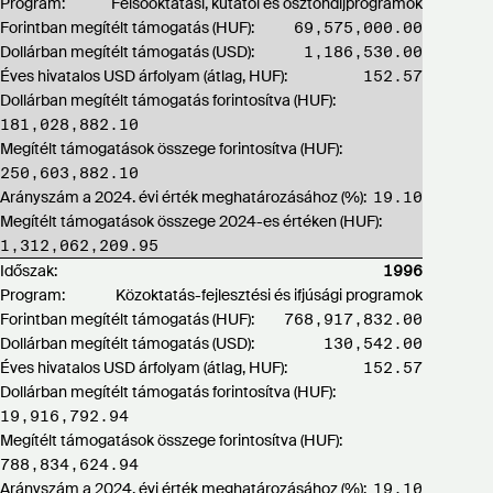
Program:
Felsőoktatási, kutatói és ösztöndíjprogramok
Forintban megítélt támogatás (HUF):
69,575,000.00
Dollárban megítélt támogatás (USD):
1,186,530.00
Éves hivatalos USD árfolyam (átlag, HUF):
152.57
Dollárban megítélt támogatás forintosítva (HUF):
181,028,882.10
Megítélt támogatások összege forintosítva (HUF):
250,603,882.10
Arányszám a 2024. évi érték meghatározásához (%):
19.10
Megítélt támogatások összege 2024-es értéken (HUF):
1,312,062,209.95
Időszak:
1996
Program:
Közoktatás-fejlesztési és ifjúsági programok
Forintban megítélt támogatás (HUF):
768,917,832.00
Dollárban megítélt támogatás (USD):
130,542.00
Éves hivatalos USD árfolyam (átlag, HUF):
152.57
Dollárban megítélt támogatás forintosítva (HUF):
19,916,792.94
Megítélt támogatások összege forintosítva (HUF):
788,834,624.94
Arányszám a 2024. évi érték meghatározásához (%):
19.10