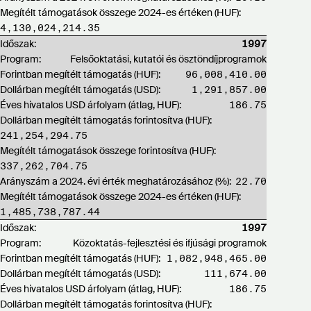
Megítélt támogatások összege 2024-es értéken (HUF):
4,130,024,214.35
Időszak:
1997
Program:
Felsőoktatási, kutatói és ösztöndíjprogramok
Forintban megítélt támogatás (HUF):
96,008,410.00
Dollárban megítélt támogatás (USD):
1,291,857.00
Éves hivatalos USD árfolyam (átlag, HUF):
186.75
Dollárban megítélt támogatás forintosítva (HUF):
241,254,294.75
Megítélt támogatások összege forintosítva (HUF):
337,262,704.75
Arányszám a 2024. évi érték meghatározásához (%):
22.70
Megítélt támogatások összege 2024-es értéken (HUF):
1,485,738,787.44
Időszak:
1997
Program:
Közoktatás-fejlesztési és ifjúsági programok
Forintban megítélt támogatás (HUF):
1,082,948,465.00
Dollárban megítélt támogatás (USD):
111,674.00
Éves hivatalos USD árfolyam (átlag, HUF):
186.75
Dollárban megítélt támogatás forintosítva (HUF):