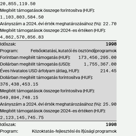
20,855,119.50
Megítélt támogatások összege forintosítva (HUF):
1,103,803,584.50
Arányszám a 2024. évi érték meghatározásához (%):
22.70
Megítélt támogatások összege 2024-es értéken (HUF):
4,862,570,856.83
Időszak:
1998
Program:
Felsőoktatási, kutatói és ösztöndíjprogramok
Forintban megítélt támogatás (HUF):
173,456,295.00
Dollárban megítélt támogatás (USD):
1,755,367.00
Éves hivatalos USD árfolyam (átlag, HUF):
214.45
Dollárban megítélt támogatás forintosítva (HUF):
376,438,453.15
Megítélt támogatások összege forintosítva (HUF):
549,894,748.15
Arányszám a 2024. évi érték meghatározásához (%):
25.90
Megítélt támogatások összege 2024-es értéken (HUF):
2,123,145,745.75
Időszak:
1998
Program:
Közoktatás-fejlesztési és ifjúsági programok