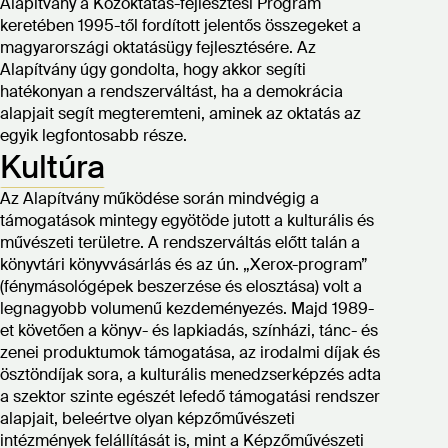
Alapítvány a Közoktatás-fejlesztési Program
keretében 1995-től fordított jelentős összegeket a
magyarországi oktatásügy fejlesztésére. Az
Alapítvány úgy gondolta, hogy akkor segíti
hatékonyan a rendszerváltást, ha a demokrácia
alapjait segít megteremteni, aminek az oktatás az
egyik legfontosabb része.
Kultúra
Az Alapítvány működése során mindvégig a
támogatások mintegy egyötöde jutott a kulturális és
művészeti területre. A rendszerváltás előtt talán a
könyvtári könyvvásárlás és az ún. „Xerox-program”
(fénymásológépek beszerzése és elosztása) volt a
legnagyobb volumenű kezdeményezés. Majd 1989-
et követően a könyv- és lapkiadás, színházi, tánc- és
zenei produktumok támogatása, az irodalmi díjak és
ösztöndíjak sora, a kulturális menedzserképzés adta
a szektor szinte egészét lefedő támogatási rendszer
alapjait, beleértve olyan képzőművészeti
intézmények felállítását is, mint a Képzőművészeti